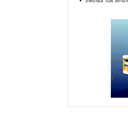
จำหน่ายสี TOA สีทาบ้าน