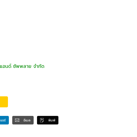
่ง แอนด์ ซัพพลาย จำกัด
แชร์
อีเมล
พิมพ์