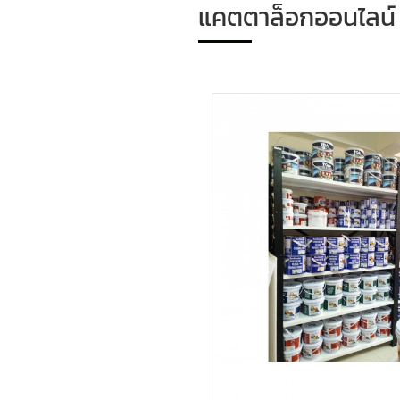
แคตตาล็อกออนไลน์