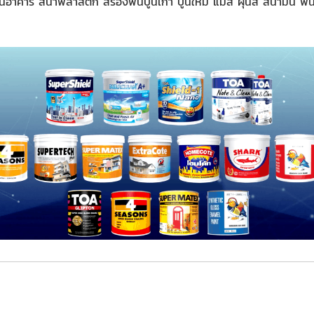
อาคาร สีน้ำพลาสติก สีรองพื้นปูนเก่า ปูนใหม่ แม่สี ฝุ่นสี สีน้ำมัน พื้